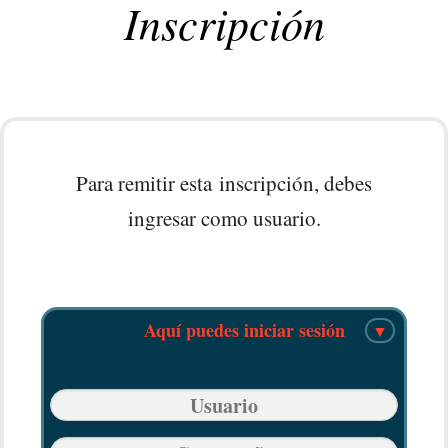
Inscripción
Inscripción
EXPOSITOR
CALENDARIO
FAQ
INSCRÍBETE
Para remitir esta inscripción, debes
ingresar como usuario.
Aquí puedes iniciar sesión
▼