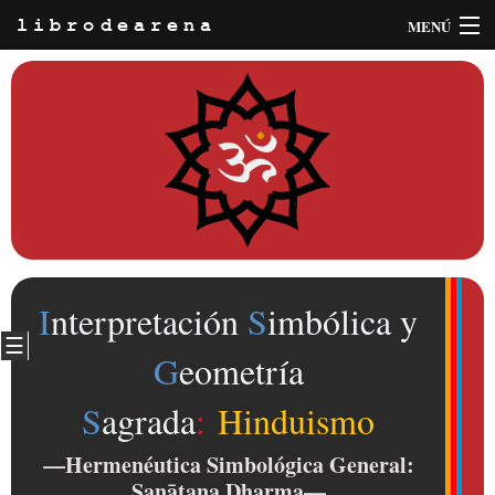
MENÚ
librodearena
Información
Buscar
INICIA SESIÓN
∼ REGÍSTRATE
I
nterpretación
S
imbólica y
☰
G
eometría
S
agrada
:
Hinduismo
—Hermenéutica Simbológica General:
Sanātana Dharma
—