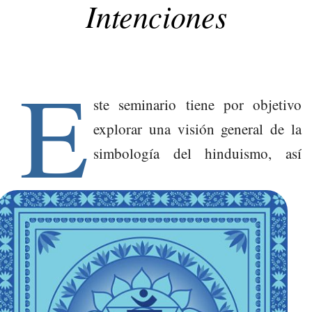
Intenciones
Intenciones
EXPOSITOR
CALENDARIO
E
FAQ
ste seminario tiene por objetivo
INSCRÍBETE
explorar una visión general de la
simbología del hinduismo, así