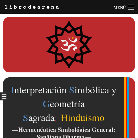
MENÚ
librodearena
Información
Buscar
INICIA SESIÓN
∼ REGÍSTRATE
I
nterpretación
S
imbólica y
☰
G
eometría
S
agrada
:
Hinduismo
—Hermenéutica Simbológica General:
Sanātana Dharma
—