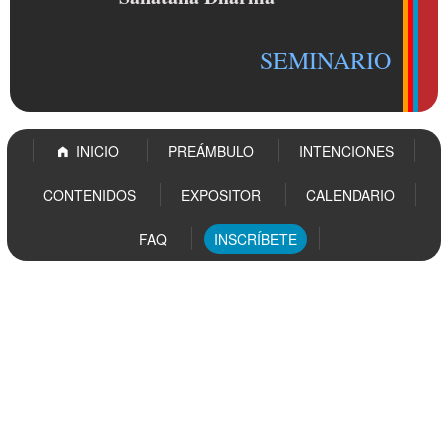
SEMINARIO
INICIO
PREÁMBULO
INTENCIONES
CONTENIDOS
EXPOSITOR
CALENDARIO
FAQ
INSCRÍBETE
INICIO
PREÁMBULO
INTENCIONES
CONTENIDOS