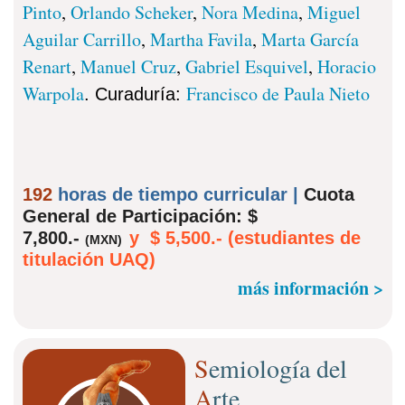
Pinto
,
Orlando Scheker
,
Nora Medina
,
Miguel
Aguilar Carrillo
,
Martha Favila
,
Marta García
Renart
,
Manuel Cruz
,
Gabriel Esquivel
,
Horacio
Warpola
Francisco de Paula Nieto
. Curaduría:
192
horas de tiempo curricular |
Cuota
General de Participación: $
7,800.-
y $ 5,500.- (estudiantes de
(
MXN
)
titulación UAQ)
más información >
S
emiología del
A
rte