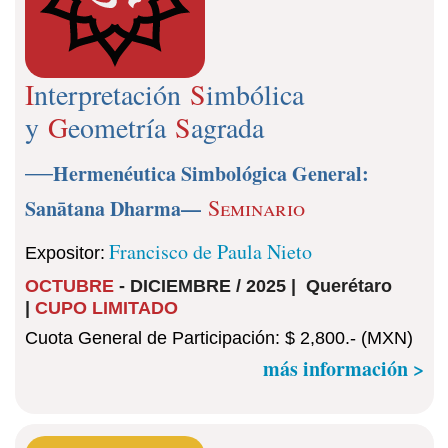
I
nterpretación
S
imbólica
y
G
eometría
S
agrada
—
Hermenéutica Simbológica General
:
Seminario
Sanātana Dharma
—
Francisco de Paula Nieto
Expositor
:
OCTUBRE
- DICIEMBRE / 2025 | Querétaro
|
CUPO LIMITADO
Cuota General de Participación: $ 2,800.- (MXN)
más información >