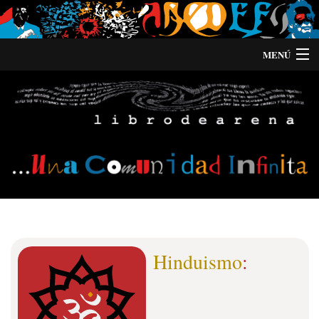
MENÚ
Información
Buscar
INICIA SESIÓN
∼ REGÍSTRATE
Hinduismo
: