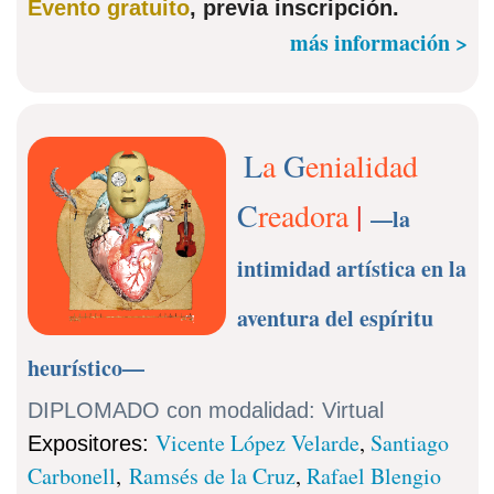
Evento gratuito
, previa inscripción.
más información >
L
a
G
enialidad
C
readora
|
—la
intimidad artística en la
aventura del espíritu
heurístico—
DIPLOMADO con modalidad: Virtual
Vicente López Velarde
,
Santiago
Expositores
:
Carbonell
,
Ramsés de la Cruz
,
Rafael Blengio