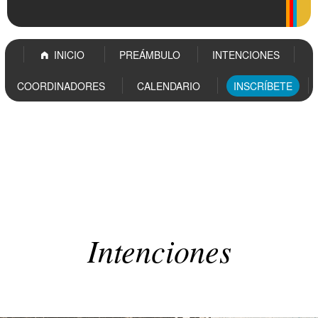
INICIO
PREÁMBULO
INTENCIONES
COORDINADORES
CALENDARIO
INSCRÍBETE
INICIO
PREÁMBULO
INTENCIONES
COORDINADORES
Intenciones
Intenciones
CALENDARIO
INSCRÍBETE