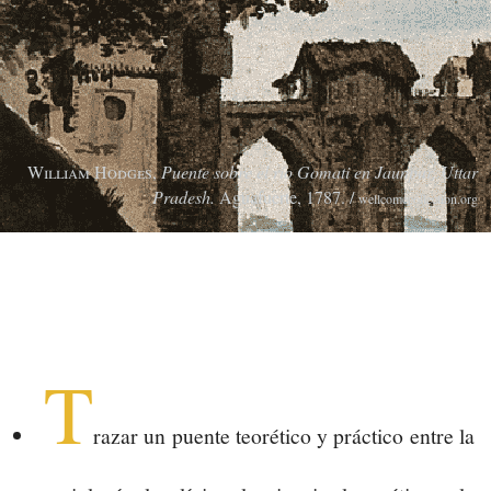
William Hodges
,
Puente sobre el río Gomati en Jaunpur, Uttar
Pradesh.
Aguafuerte, 1787.
/
wellcomecollection.org
T
razar un puente teorético y práctico entre la