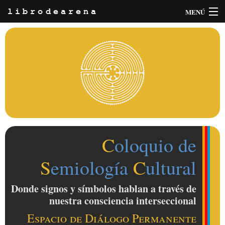
MENÚ
librodearena
Información
Buscar
INICIA SESIÓN
∼ REGÍSTRATE
C
oloquio de
S
emiología
C
ultural
Donde signos y símbolos hablan a través de
nuestra consciencia interseccional
Espacio de Diálogo Permanente