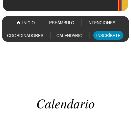
INICIO
PREÁMBULO
INTENCIONES
COORDINADORES
CALENDARIO
INSCRÍBETE
INICIO
PREÁMBULO
INTENCIONES
COORDINADORES
Calendario
Calendario
CALENDARIO
INSCRÍBETE