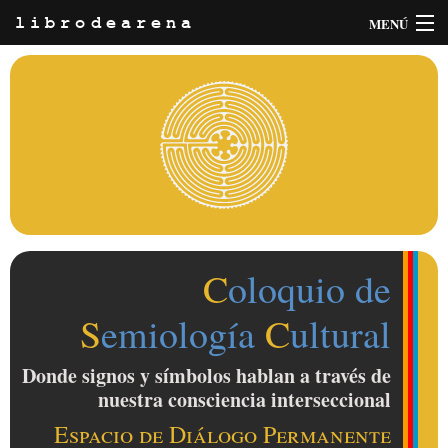
MENÚ
librodearena
Información
Buscar
INICIA SESIÓN
∼ REGÍSTRATE
C
oloquio de
S
emiología
C
ultural
Donde signos y símbolos hablan a través de
nuestra consciencia interseccional
Espacio de Diálogo Permanente